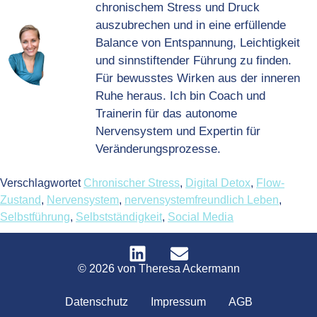
chronischem Stress und Druck
auszubrechen und in eine erfüllende
Balance von Entspannung, Leichtigkeit
und sinnstiftender Führung zu finden.
Für bewusstes Wirken aus der inneren
Ruhe heraus. Ich bin Coach und
Trainerin für das autonome
Nervensystem und Expertin für
Veränderungsprozesse.
Verschlagwortet
Chronischer Stress
,
Digital Detox
,
Flow-
Zustand
,
Nervensystem
,
nervensystemfreundlich Leben
,
Selbstführung
,
Selbstständigkeit
,
Social Media
© 2026 von Theresa Ackermann
Datenschutz
Impressum
AGB